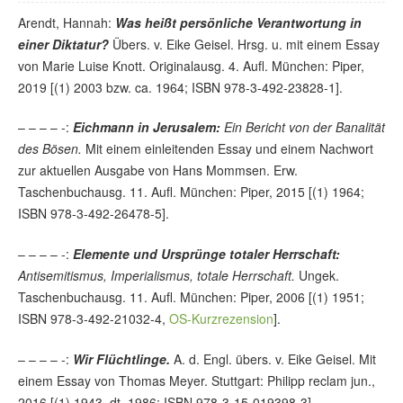
Arendt, Hannah:
Was heißt persönliche Verantwortung in
einer Diktatur?
Übers. v. Eike Geisel. Hrsg. u. mit einem Essay
von Marie Luise Knott. Originalausg. 4. Aufl. München: Piper,
2019 [(1) 2003 bzw. ca. 1964; ISBN 978-3-492-23828-1].
– – – – -:
Eichmann in Jerusalem:
Ein Bericht von der Banalität
des Bösen.
Mit einem einleitenden Essay und einem Nachwort
zur aktuellen Ausgabe von Hans Mommsen. Erw.
Taschenbuchausg. 11. Aufl. München: Piper, 2015 [(1) 1964;
ISBN 978-3-492-26478-5].
– – – – -:
Elemente und Ursprünge totaler Herrschaft:
Antisemitismus, Imperialismus, totale Herrschaft.
Ungek.
Taschenbuchausg. 11. Aufl. München: Piper, 2006 [(1) 1951;
ISBN 978-3-492-21032-4,
OS-Kurzrezension
].
– – – – -:
Wir Flüchtlinge.
A. d. Engl. übers. v. Eike Geisel. Mit
einem Essay von Thomas Meyer. Stuttgart: Philipp reclam jun.,
2016 [(1) 1943, dt. 1986; ISBN 978-3-15-019398-3].