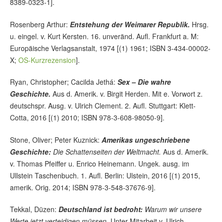
8389-0323-1].
Rosenberg Arthur:
Entstehung der Weimarer Republik.
Hrsg.
u. eingel. v. Kurt Kersten. 16. unveränd. Aufl. Frankfurt a. M:
Europäische Verlagsanstalt, 1974 [(1) 1961; ISBN 3-434-00002-
X;
OS-Kurzrezension
].
Ryan, Christopher; Cacilda Jethá:
Sex – Die wahre
Geschichte.
Aus d. Amerik. v. Birgit Herden. Mit e. Vorwort z.
deutschspr. Ausg. v. Ulrich Clement. 2. Aufl. Stuttgart: Klett-
Cotta, 2016 [(1) 2010; ISBN 978-3-608-98050-9].
Stone, Oliver; Peter Kuznick:
Amerikas ungeschriebene
Geschichte:
Die Schattenseiten der Weltmacht.
Aus d. Amerik.
v. Thomas Pfeiffer u. Enrico Heinemann. Ungek. ausg. im
Ullstein Taschenbuch. 1. Aufl. Berlin: Ulstein, 2016 [(1) 2015,
amerik. Orig. 2014; ISBN 978-3-548-37676-9].
Tekkal, Düzen:
Deutschland ist bedroht:
Warum wir unsere
Werte jetzt verteidigen müssen.
Unter Mitarbeit v. Ulrich