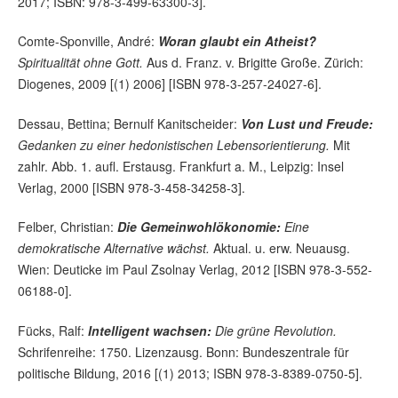
2017; ISBN: 978-3-499-63300-3].
Comte-Sponville, André:
Woran glaubt ein Atheist?
Spiritualität ohne Gott.
Aus d. Franz. v. Brigitte Große. Zürich:
Diogenes, 2009 [(1) 2006] [ISBN 978-3-257-24027-6].
Dessau, Bettina; Bernulf Kanitscheider:
Von Lust und Freude:
Gedanken zu einer hedonistischen Lebensorientierung.
Mit
zahlr. Abb. 1. aufl. Erstausg. Frankfurt a. M., Leipzig: Insel
Verlag, 2000 [ISBN 978-3-458-34258-3].
Felber, Christian:
Die Gemeinwohlökonomie:
Eine
demokratische Alternative wächst.
Aktual. u. erw. Neuausg.
Wien: Deuticke im Paul Zsolnay Verlag, 2012 [ISBN 978-3-552-
06188-0].
Fücks, Ralf:
Intelligent wachsen:
Die grüne Revolution.
Schrifenreihe: 1750. Lizenzausg. Bonn: Bundeszentrale für
politische Bildung, 2016 [(1) 2013; ISBN 978-3-8389-0750-5].