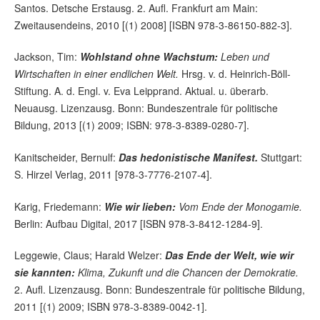
Santos. Detsche Erstausg. 2. Aufl. Frankfurt am Main:
Zweitausendeins, 2010 [(1) 2008] [ISBN 978-3-86150-882-3].
Jackson, Tim:
Wohlstand ohne Wachstum:
Leben und
Wirtschaften in einer endlichen Welt.
Hrsg. v. d. Heinrich-Böll-
Stiftung. A. d. Engl. v. Eva Leipprand. Aktual. u. überarb.
Neuausg. Lizenzausg. Bonn: Bundeszentrale für politische
Bildung, 2013 [(1) 2009; ISBN: 978-3-8389-0280-7].
Kanitscheider, Bernulf:
Das hedonistische Manifest.
Stuttgart:
S. Hirzel Verlag, 2011 [978-3-7776-2107-4].
Karig, Friedemann:
Wie wir lieben:
Vom Ende der Monogamie.
Berlin: Aufbau Digital, 2017 [ISBN 978-3-8412-1284-9].
Leggewie, Claus; Harald Welzer:
Das Ende der Welt, wie wir
sie kannten:
Klima, Zukunft und die Chancen der Demokratie.
2. Aufl. Lizenzausg. Bonn: Bundeszentrale für politische Bildung,
2011 [(1) 2009; ISBN 978-3-8389-0042-1].