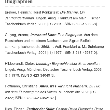
Biographien
Breloer, Heinrich; Horst Königstein:
Die Manns.
Ein
Jahrhundertroman.
Ungek. Ausg. Frankfurt am Main: Fischer
Taschenbuch Verlag, 2003 [(1) 2001; ISBN 3-596-15380-8].
Gulyag, Arsenij:
Immanuel Kant:
Eine Biographie.
Aus dem
Russischen und mit einem Nachwort von Sigrun Bielfeldt.
suhrkamp tschenbuch: 3568. 1. Aufl. Frankfurt a. M.: Suhrkamp
Taschenbuch Verlag, 2004 [(1) 1977; ISBN 3-518-45567-0].
Hildebrandt, Dieter:
Lessing:
Biographie einer Emanzipation.
Ungek. Ausg. München: Deutscher Taschenbuch Verlag, 2003
[(1) 1979; ISBN 3-423-34049-5].
Hoffmann, Christiane:
Alles, was wir nicht erinnern:
Zu Fuß
auf dem Fluchweg meines Vaters.
München: dtv, 2023 [(1)
2022; ISBN: 978-3-423-35216-1].
Illies, Florian:
Zauber der Stille
: Caspar David Friedrichs Reise