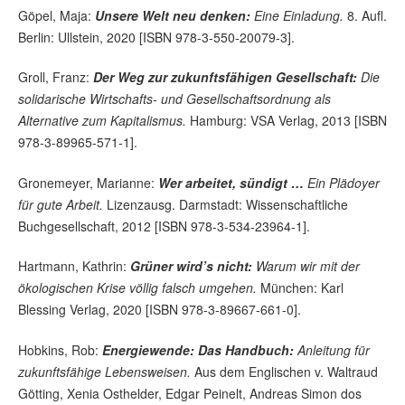
Göpel, Maja:
Unsere Welt neu denken:
Eine Einladung.
8. Aufl.
Berlin: Ullstein, 2020 [ISBN 978-3-550-20079-3].
Groll, Franz:
Der Weg zur zukunftsfähigen Gesellschaft:
Die
solidarische Wirtschafts- und Gesellschaftsordnung als
Alternative zum Kapitalismus.
Hamburg: VSA Verlag, 2013 [ISBN
978-3-89965-571-1].
Gronemeyer, Marianne:
Wer arbeitet, sündigt …
Ein Plädoyer
für gute Arbeit.
Lizenzausg. Darmstadt: Wissenschaftliche
Buchgesellschaft, 2012 [ISBN 978-3-534-23964-1].
Hartmann, Kathrin:
Grüner wird’s nicht:
Warum wir mit der
ökologischen Krise völlig falsch umgehen.
München: Karl
Blessing Verlag, 2020 [ISBN 978-3-89667-661-0].
Hobkins, Rob:
Energiewende: Das Handbuch:
Anleitung für
zukunftsfähige Lebensweisen.
Aus dem Englischen v. Waltraud
Götting, Xenia Osthelder, Edgar Peinelt, Andreas Simon dos