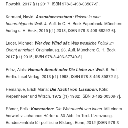
Rowohlt, 2017 [(1) 2017; ISBN 978-3-498-03567-9].
Kermani, Navid:
Ausnahmezustand:
Reisen in eine
beunruhigende Welt.
4. Aufl. in C. H. Beck Paperback. München:
Verlag c. H. Beck, 2015 [(1) 2013; ISBN 978-3-406-68292-6].
Lüder, Michael:
Wer den Wind sät:
Was westliche Politik im
Orient anrichtet.
Originalausg. 26. Aufl. München: C. H. Beck,
2017 [(1) 2015; ISBN 978-3-406-67749-6].
Prinz, Alois:
Hannah Arendt oder Die Liebe zur Welt.
9. Aufl.
Berlin: Insel Verlag, 2013 [(1) 1998; ISBN 978-3-458-35872-5].
Remarque, Erich Maria:
Die Nacht von Lissabon
.
Köln:
Kiepenheuer und Witsch, 1972 [(1) 1962; ISBN 3-462-00309-7].
Römer, Felix:
Kameraden:
Die Wehrmacht von innen.
Mit einem
Vorwort v. Johannes Hürter u. 30 Abb. im Text. Lizenzausg.
Bundeszentrale für politische Bildung: Bonn, 2012 [ISBN 978-3-