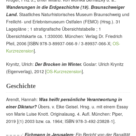
Wanderungen in die Erdgeschichte (19). Braunschweiger
Land.
Staatliches Naturhistorisches Museum Braunschweig und
Freilicht- und Erlebnismuseum Ostfalen (FEMO) (Hrsg.). 31
Lagepläne ; 1 stratigrafische Übersichtstabelle ; 1
Übersichtskarte ca. 1:330000. München: Verlag Dr. Friedrich
Pfeil, 2006 [ISBN 978-3-89937-066-9 / 3-89937-066-X;
OS-
Kurzrezension
].
Krynitz, Ulrich:
Der Brocken im Winter.
Goslar: Ulrich Krynitz
(Eigenverlag), 2012 [
OS-Kurzrezension
].
Geschichte
Arendt, Hannah:
Was heißt persönliche Verantwortung in
einer Diktatur?
Übers. v. Eike Geisel. Hrsg. u. mit einem Essay
von Marie Luise Knott. Originalausg. 4. Aufl. München: Piper,
2019 [(1) 2003 bzw. ca. 1964; ISBN 978-3-492-23828-1].
– – – – -:
Eichmann in Jerusalem:
Ein Bericht von der Banalität