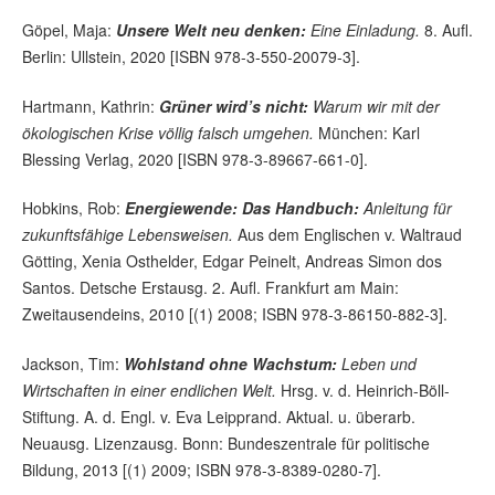
Göpel, Maja:
Unsere Welt neu denken:
Eine Einladung.
8. Aufl.
Berlin: Ullstein, 2020 [ISBN 978-3-550-20079-3].
Hartmann, Kathrin:
Grüner wird’s nicht:
Warum wir mit der
ökologischen Krise völlig falsch umgehen.
München: Karl
Blessing Verlag, 2020 [ISBN 978-3-89667-661-0].
Hobkins, Rob:
Energiewende: Das Handbuch:
Anleitung für
zukunftsfähige Lebensweisen.
Aus dem Englischen v. Waltraud
Götting, Xenia Osthelder, Edgar Peinelt, Andreas Simon dos
Santos. Detsche Erstausg. 2. Aufl. Frankfurt am Main:
Zweitausendeins, 2010 [(1) 2008; ISBN 978-3-86150-882-3].
Jackson, Tim:
Wohlstand ohne Wachstum:
Leben und
Wirtschaften in einer endlichen Welt.
Hrsg. v. d. Heinrich-Böll-
Stiftung. A. d. Engl. v. Eva Leipprand. Aktual. u. überarb.
Neuausg. Lizenzausg. Bonn: Bundeszentrale für politische
Bildung, 2013 [(1) 2009; ISBN 978-3-8389-0280-7].