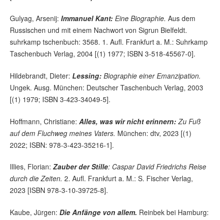
Gulyag, Arsenij:
Immanuel Kant:
Eine Biographie.
Aus dem
Russischen und mit einem Nachwort von Sigrun Bielfeldt.
suhrkamp tschenbuch: 3568. 1. Aufl. Frankfurt a. M.: Suhrkamp
Taschenbuch Verlag, 2004 [(1) 1977; ISBN 3-518-45567-0].
Hildebrandt, Dieter:
Lessing:
Biographie einer Emanzipation.
Ungek. Ausg. München: Deutscher Taschenbuch Verlag, 2003
[(1) 1979; ISBN 3-423-34049-5].
Hoffmann, Christiane:
Alles, was wir nicht erinnern:
Zu Fuß
auf dem Fluchweg meines Vaters.
München: dtv, 2023 [(1)
2022; ISBN: 978-3-423-35216-1].
Illies, Florian:
Zauber der Stille
: Caspar David Friedrichs Reise
durch die Zeiten.
2. Aufl. Frankfurt a. M.: S. Fischer Verlag,
2023 [ISBN 978-3-10-39725-8].
Kaube, Jürgen:
Die Anfänge von allem.
Reinbek bei Hamburg: