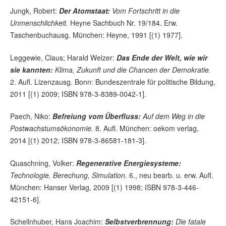
Jungk, Robert:
Der Atomstaat:
Vom Fortschritt in die
Unmenschlichkeit.
Heyne Sachbuch Nr. 19/184. Erw.
Taschenbuchausg. München: Heyne, 1991 [(1) 1977].
Leggewie, Claus; Harald Welzer:
Das Ende der Welt, wie wir
sie kannten:
Klima, Zukunft und die Chancen der Demokratie.
2. Aufl. Lizenzausg. Bonn: Bundeszentrale für politische Bildung,
2011 [(1) 2009; ISBN 978-3-8389-0042-1].
Paech, Niko:
Befreiung vom Überfluss:
Auf dem Weg in die
Postwachstumsökonomie.
8. Aufl. München: oekom verlag,
2014 [(1) 2012; ISBN 978-3-86581-181-3].
Quaschning, Volker:
Regenerative Energiesysteme:
Technologie, Berechung, Simulation.
6., neu bearb. u. erw. Aufl.
München: Hanser Verlag, 2009 [(1) 1998; ISBN 978-3-446-
42151-6].
Schellnhuber, Hans Joachim:
Selbstverbrennung:
Die fatale