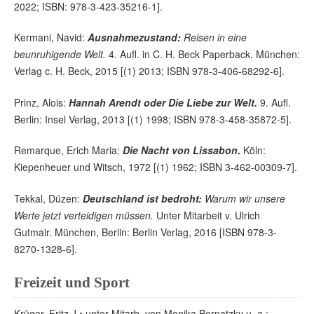
2022; ISBN: 978-3-423-35216-1].
Kermani, Navid:
Ausnahmezustand:
Reisen in eine
beunruhigende Welt.
4. Aufl. in C. H. Beck Paperback. München:
Verlag c. H. Beck, 2015 [(1) 2013; ISBN 978-3-406-68292-6].
Prinz, Alois:
Hannah Arendt oder Die Liebe zur Welt.
9. Aufl.
Berlin: Insel Verlag, 2013 [(1) 1998; ISBN 978-3-458-35872-5].
Remarque, Erich Maria:
Die Nacht von Lissabon
.
Köln:
Kiepenheuer und Witsch, 1972 [(1) 1962; ISBN 3-462-00309-7].
Tekkal, Düzen:
Deutschland ist bedroht:
Warum wir unsere
Werte jetzt verteidigen müssen.
Unter Mitarbeit v. Ulrich
Gutmair. München, Berlin: Berlin Verlag, 2016 [ISBN 978-3-
8270-1328-6].
Freizeit und Sport
Krüger, Fritz J.
;
unter Mitarb. von Monika Bernatzky u. a.: