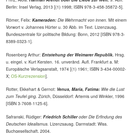
Berlin: Insel Verlag, 2013 [(1) 1998; ISBN 978-3-458-35872-5].
Römer, Felix:
Kameraden:
Die Wehrmacht von innen.
Mit einem
Vorwort v. Johannes Hürter u. 30 Abb. im Text. Lizenzausg.
Bundeszentrale für politische Bildung: Bonn, 2012 [ISBN 978-3-
8389-0323-1].
Rosenberg Arthur:
Entstehung der Weimarer Republik.
Hrsg.
u. eingel. v. Kurt Kersten. 16. unveränd. Aufl. Frankfurt a. M:
Europäische Verlagsanstalt, 1974 [(1) 1961; ISBN 3-434-00002-
X;
OS-Kurzrezension
].
Rotter, Ekkehart & Gernot:
Venus, Maria, Fatima:
Wie die Lust
zum Teufel ging.
Zürich, Düsseldorf: Artemis und Winkler, 1996
[ISBN 3-7608-1125-6].
Safranski, Rüdiger:
Friedrich Schiller
oder Die Erfindung des
Deutschen Idealismus.
Lizenzsausg. Darmstadt: Wiss.
Buchgesellschaft, 2004.