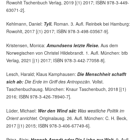
Rowohlt Tschenbuch Verlag, 2019 [(1) 2017; ISBN 978-3-449-
63071-2].
Kehlmann, Daniel:
Tyll.
Roman. 3. Aufl. Reinbek bei Hamburg:
Rowohlt, 2017 [(1) 2017; ISBN 978-3-498-03567-9].
Kristensen, Monica:
Amundsens letzte Reise.
Aus dem
Norwegischen von Christel Hildebrandt. 1. Aufl. München: btb
Verlag, 2021 [(1) 2017; ISBN 978-3-442-77058-8].
Lesch, Harald; Klaus Kamphausen:
Die Menschheit schafft
sich ab:
Die Erde im Griff des Antropozän.
Vollst.
Taschenbuchausg. München: Knaur Taschenbuch, 2018 [(1)
2016; ISBN 978-3-426-78940-7].
Lüder, Michael:
Wer den Wind sät:
Was westliche Politik im
Orient anrichtet.
Originalausg. 26. Aufl. München: C. H. Beck,
2017 [(1) 2015; ISBN 978-3-406-67749-6].
Prinz, Alois:
Hannah Arendt oder Die Liebe zur Welt.
9. Aufl.