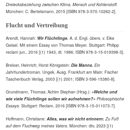
Dreiecksbeziehung zwischen Klima, Mensch und Kohlenstoff.
München: C. Bertelsmann, 2015 [ISBN 978-3-570-10262-2].
Flucht und Vertreibung
Arendt, Hannah:
Wir Flüchtlinge.
A. d. Engl. übers. v. Eike
Geisel. Mit einem Essay von Thomas Meyer. Stuttgart: Philipp
reclam jun., 2016 [(1) 1943, dt. 1986; ISBN 978-3-15-019398-3].
Breloer, Heinrich; Horst Königstein:
Die Manns.
Ein
Jahrhundertroman.
Ungek. Ausg. Frankfurt am Main: Fischer
Taschenbuch Verlag, 2003 [(1) 2001; ISBN 3-596-15380-8].
Grundmann, Thomas; Achim Stephan (Hrsg.):
»Welche und
wie viele Flüchtlinge sollen wir aufnehmen?«
Philosophische
Essays.
Stuttgart: Reclam, 2016 [ISBN 978-3-15-011073-7].
Hoffmann, Christiane:
Alles, was wir nicht erinnern:
Zu Fuß
auf dem Fluchweg meines Vaters.
München: dtv, 2023 [(1)