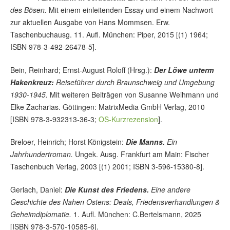
des Bösen.
Mit einem einleitenden Essay und einem Nachwort
zur aktuellen Ausgabe von Hans Mommsen. Erw.
Taschenbuchausg. 11. Aufl. München: Piper, 2015 [(1) 1964;
ISBN 978-3-492-26478-5].
Bein, Reinhard; Ernst-August Roloff (Hrsg.):
Der Löwe unterm
Hakenkreuz:
Reiseführer durch Braunschweig und Umgebung
1930-1945.
Mit weiteren Beiträgen von Susanne Weihmann und
Elke Zacharias. Göttingen: MatrixMedia GmbH Verlag, 2010
[ISBN 978-3-932313-36-3;
OS-Kurzrezension
].
Breloer, Heinrich; Horst Königstein:
Die Manns.
Ein
Jahrhundertroman.
Ungek. Ausg. Frankfurt am Main: Fischer
Taschenbuch Verlag, 2003 [(1) 2001; ISBN 3-596-15380-8].
Gerlach, Daniel:
Die Kunst des Friedens.
Eine andere
Geschichte des Nahen Ostens: Deals, Friedensverhandlungen &
Geheimdiplomatie.
1. Aufl. München: C.Bertelsmann, 2025
[ISBN 978-3-570-10585-6].