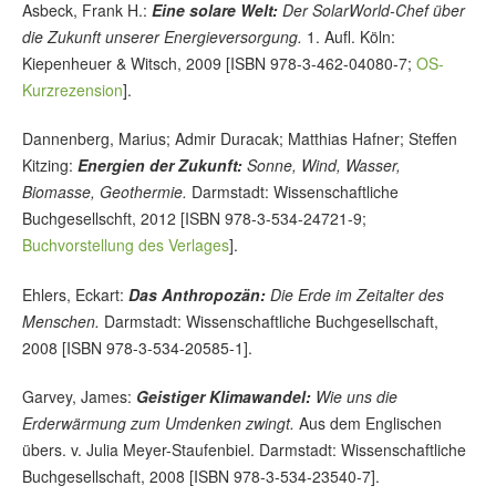
Asbeck, Frank H.:
Eine solare Welt:
Der SolarWorld-Chef über
die Zukunft unserer Energieversorgung.
1. Aufl. Köln:
Kiepenheuer & Witsch, 2009 [ISBN 978-3-462-04080-7;
OS-
Kurzrezension
].
Dannenberg, Marius; Admir Duracak; Matthias Hafner; Steffen
Kitzing:
Energien der Zukunft:
Sonne, Wind, Wasser,
Biomasse, Geothermie.
Darmstadt: Wissenschaftliche
Buchgesellschft, 2012 [ISBN 978-3-534-24721-9;
Buchvorstellung des Verlages
].
Ehlers, Eckart:
Das Anthropozän:
Die Erde im Zeitalter des
Menschen.
Darmstadt: Wissenschaftliche Buchgesellschaft,
2008 [ISBN 978-3-534-20585-1].
Garvey, James:
Geistiger Klimawandel:
Wie uns die
Erderwärmung zum Umdenken zwingt.
Aus dem Englischen
übers. v. Julia Meyer-Staufenbiel. Darmstadt: Wissenschaftliche
Buchgesellschaft, 2008 [ISBN 978-3-534-23540-7].