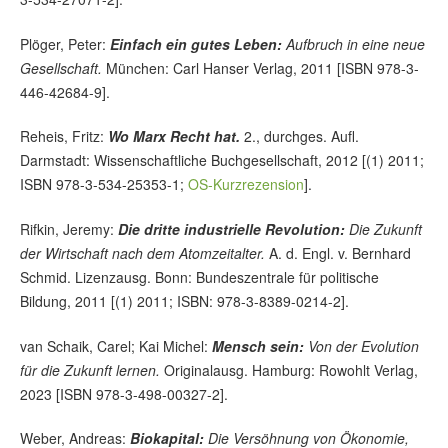
Plöger, Peter:
Einfach ein gutes Leben:
Aufbruch in eine neue
Gesellschaft.
München: Carl Hanser Verlag, 2011 [ISBN 978-3-
446-42684-9].
Reheis, Fritz:
Wo Marx Recht hat.
2., durchges. Aufl.
Darmstadt: Wissenschaftliche Buchgesellschaft, 2012 [(1) 2011;
ISBN 978-3-534-25353-1;
OS-Kurzrezension
].
Rifkin, Jeremy:
Die dritte industrielle Revolution:
Die Zukunft
der Wirtschaft nach dem Atomzeitalter.
A. d. Engl. v. Bernhard
Schmid. Lizenzausg. Bonn: Bundeszentrale für politische
Bildung, 2011 [(1) 2011; ISBN: 978-3-8389-0214-2].
van Schaik, Carel; Kai Michel:
Mensch sein:
Von der Evolution
für die Zukunft lernen.
Originalausg. Hamburg: Rowohlt Verlag,
2023 [ISBN 978-3-498-00327-2].
Weber, Andreas:
Biokapital:
Die Versöhnung von Ökonomie,