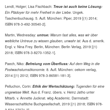
Lendt, Holger; Lisa Fischbach:
Treue ist auch keine Lösung:
Ein Plädoyer für mehr Freiheit in der Liebe.
Ungek.
Taschenbuchausg. 5. Aufl. München: Piper, 2019 [(1) 2014;
ISBN 978-3-492-30540-2].
Martin, Wednesday:
untrue:
Warum fast alles, was wir über
weibliche Untreue zu wissen glauben, unwahr ist.
Aus d. amerik.
Engl. v. Nina Frey. Berlin, München: Berlin Verlag, 2019 [(1)
2018; ISBN 978-3-8270-1352-1].
Paech, Niko:
Befreiung vom Überfluss:
Auf dem Weg in die
Postwachstumsökonomie.
8. Aufl. München: oekom verlag,
2014 [(1) 2012; ISBN 978-3-86581-181-3].
Pelluchon, Corin:
Ethik der Wertschätzung:
Tugenden für eine
ungewisse Welt.
Aus d. Franz. übers. v. Heinz Jatho unter
Mitarb. v. Annette Jucknat. wbg Academic. Darmstadt:
Wissenschaftliche Buchgesellschaft, 2019 [(1) 2018; ISBN 978-
3-534-27071-2].