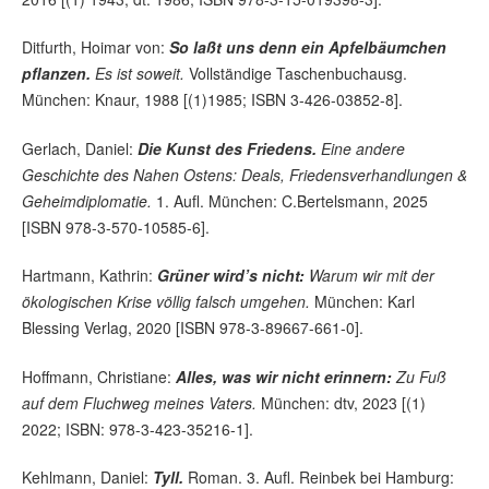
Ditfurth, Hoimar von:
So laßt uns denn ein Apfelbäumchen
pflanzen.
Es ist soweit.
Vollstän­dige Taschenbuchausg.
München: Knaur, 1988 [(1)1985; ISBN 3-426-03852-8].
Gerlach, Daniel:
Die Kunst des Friedens.
Eine andere
Geschichte des Nahen Ostens: Deals, Friedensverhandlungen &
Geheimdiplomatie.
1. Aufl. München: C.Bertelsmann, 2025
[ISBN 978-3-570-10585-6].
Hartmann, Kathrin:
Grüner wird’s nicht:
Warum wir mit der
ökologischen Krise völlig falsch umgehen.
München: Karl
Blessing Verlag, 2020 [ISBN 978-3-89667-661-0].
Hoffmann, Christiane:
Alles, was wir nicht erinnern:
Zu Fuß
auf dem Fluchweg meines Vaters.
München: dtv, 2023 [(1)
2022; ISBN: 978-3-423-35216-1].
Kehlmann, Daniel:
Tyll.
Roman. 3. Aufl. Reinbek bei Hamburg: