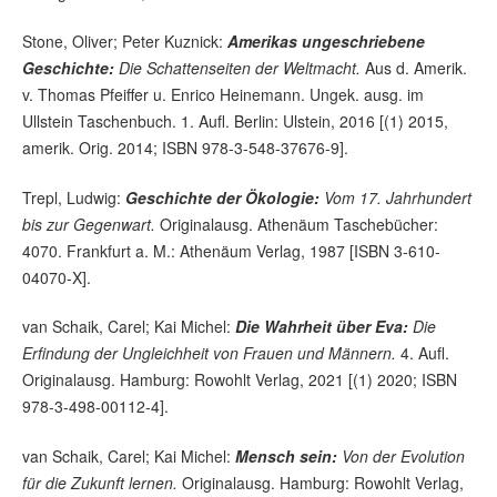
Stone, Oliver; Peter Kuznick:
Amerikas ungeschriebene
Geschichte:
Die Schattenseiten der Weltmacht.
Aus d. Amerik.
v. Thomas Pfeiffer u. Enrico Heinemann. Ungek. ausg. im
Ullstein Taschenbuch. 1. Aufl. Berlin: Ulstein, 2016 [(1) 2015,
amerik. Orig. 2014; ISBN 978-3-548-37676-9].
Trepl, Ludwig:
Geschichte der Ökologie:
Vom 17. Jahrhundert
bis zur Gegenwart.
Originalausg. Athenäum Taschebücher:
4070. Frankfurt a. M.: Athenäum Verlag, 1987 [ISBN 3-610-
04070-X].
van Schaik, Carel; Kai Michel:
Die Wahrheit über Eva:
Die
Erfindung der Ungleichheit von Frauen und Männern.
4. Aufl.
Originalausg. Hamburg: Rowohlt Verlag, 2021 [(1) 2020; ISBN
978-3-498-00112-4].
van Schaik, Carel; Kai Michel:
Mensch sein:
Von der Evolution
für die Zukunft lernen.
Originalausg. Hamburg: Rowohlt Verlag,